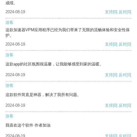
成绩。
2024-08-19
支持
[0]
反对
[0]
游客
这款加速器VPM应用程序已经为我们带来了无限的流畅体验和安全性保
护。
2024-08-19
支持
[0]
反对
[0]
游客
这款app的社区氛围很温馨，让我能够感受到家的温暖。
2024-08-19
支持
[0]
反对
[0]
游客
这款软件简直是神器，解决了我所有问题。
2024-08-19
支持
[0]
反对
[0]
游客
我喜欢这个软件 作者加油
2024-08-19
支持
[0]
反对
[0]