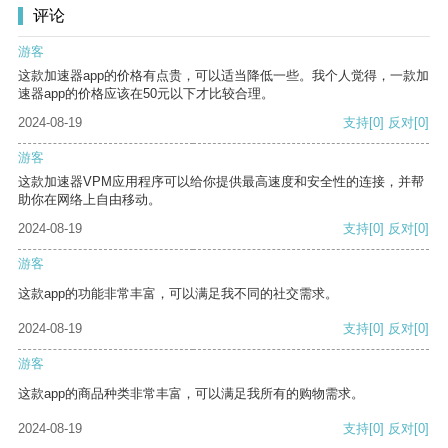
评论
游客
这款加速器app的价格有点贵，可以适当降低一些。我个人觉得，一款加
速器app的价格应该在50元以下才比较合理。
2024-08-19
支持
[0]
反对
[0]
游客
这款加速器VPM应用程序可以给你提供最高速度和安全性的连接，并帮
助你在网络上自由移动。
2024-08-19
支持
[0]
反对
[0]
游客
这款app的功能非常丰富，可以满足我不同的社交需求。
2024-08-19
支持
[0]
反对
[0]
游客
这款app的商品种类非常丰富，可以满足我所有的购物需求。
2024-08-19
支持
[0]
反对
[0]