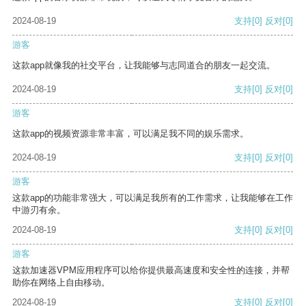
2024-08-19
支持
[0]
反对
[0]
游客
这款app就像我的社交平台，让我能够与志同道合的朋友一起交流。
2024-08-19
支持
[0]
反对
[0]
游客
这款app的视频资源非常丰富，可以满足我不同的娱乐需求。
2024-08-19
支持
[0]
反对
[0]
游客
这款app的功能非常强大，可以满足我所有的工作需求，让我能够在工作
中游刃有余。
2024-08-19
支持
[0]
反对
[0]
游客
这款加速器VPM应用程序可以给你提供最高速度和安全性的连接，并帮
助你在网络上自由移动。
2024-08-19
支持
[0]
反对
[0]