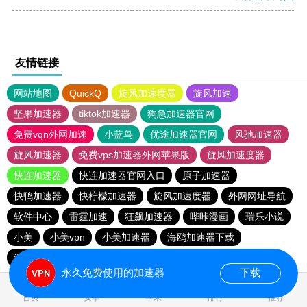
友情链接
网站地图
QuickQ
旋风加速度器
旋风加速
坚果加速器
tiktok加速器
狗急加速器官网
免费vqn外网加速
小蓝鸟
优途加速器官网
风驰加速器
旋风加速器
免费vps加速器外网苹果版
旋风加速度器
快连加速器
快连加速器官网入口
原子加速器
快鸭加速器
快柠檬加速器
旋风加速度器
外网网址导航
软件中心
雷霆加速
狂飙加速器
哔咔漫画
瑞乐小说
小美
小美vpn
小美加速器
海鸥加速器下载
海鸥加速度
雷霆加速下载
雷霆加速
雷霆加速版ins
永久免费使用的加速器
下载
0.019438s
首页
安卓
苹果
排行
推荐