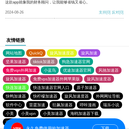
这款app就像我的财务顾问，让我能够省钱又省心。
2024-08-26
支持
[0]
反对
[0]
友情链接
网站地图
QuickQ
旋风加速度器
旋风加速
坚果加速器
tiktok加速器
狗急加速器官网
免费vqn外网加速
小蓝鸟
优途加速器官网
风驰加速器
旋风加速器
免费vps加速器外网苹果版
旋风加速度器
快连加速器
快连加速器官网入口
原子加速器
快鸭加速器
快柠檬加速器
旋风加速度器
外网网址导航
软件中心
雷霆加速
狂飙加速器
哔咔漫画
瑞乐小说
小美
小美vpn
小美加速器
海鸥加速器下载
海鸥加速度
雷霆加速下载
雷霆加速
雷霆加速版ins
永久免费使用的加速器
下载