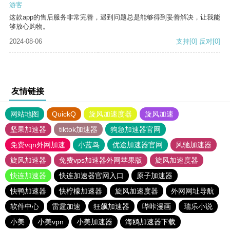
游客
这款app的售后服务非常完善，遇到问题总是能够得到妥善解决，让我能
够放心购物。
2024-08-06
支持
[0]
反对
[0]
友情链接
网站地图
QuickQ
旋风加速度器
旋风加速
坚果加速器
tiktok加速器
狗急加速器官网
免费vqn外网加速
小蓝鸟
优途加速器官网
风驰加速器
旋风加速器
免费vps加速器外网苹果版
旋风加速度器
快连加速器
快连加速器官网入口
原子加速器
快鸭加速器
快柠檬加速器
旋风加速度器
外网网址导航
软件中心
雷霆加速
狂飙加速器
哔咔漫画
瑞乐小说
小美
小美vpn
小美加速器
海鸥加速器下载