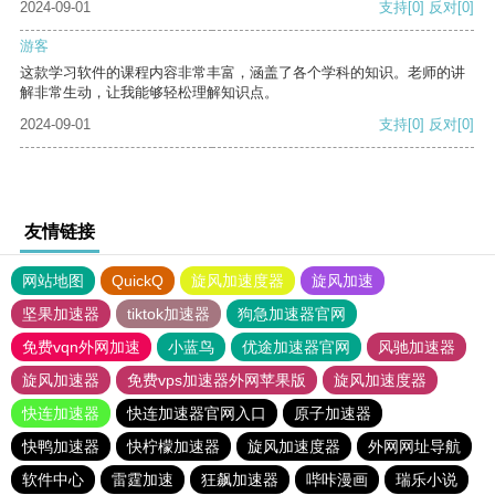
2024-09-01
支持
[0]
反对
[0]
游客
这款学习软件的课程内容非常丰富，涵盖了各个学科的知识。老师的讲
解非常生动，让我能够轻松理解知识点。
2024-09-01
支持
[0]
反对
[0]
友情链接
网站地图
QuickQ
旋风加速度器
旋风加速
坚果加速器
tiktok加速器
狗急加速器官网
免费vqn外网加速
小蓝鸟
优途加速器官网
风驰加速器
旋风加速器
免费vps加速器外网苹果版
旋风加速度器
快连加速器
快连加速器官网入口
原子加速器
快鸭加速器
快柠檬加速器
旋风加速度器
外网网址导航
软件中心
雷霆加速
狂飙加速器
哔咔漫画
瑞乐小说