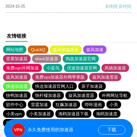
2024-10-25
支持
[0]
反对
[0]
友情链接
网站地图
QuickQ
旋风加速度器
旋风加速
坚果加速器
tiktok加速器
狗急加速器官网
免费vqn外网加速
小蓝鸟
优途加速器官网
风驰加速器
旋风加速器
免费vps加速器外网苹果版
旋风加速度器
快连加速器
快连加速器官网入口
原子加速器
快鸭加速器
快柠檬加速器
旋风加速度器
外网网址导航
软件中心
雷霆加速
狂飙加速器
哔咔漫画
小美
小美vpn
小美加速器
海鸥加速器下载
海鸥加速度
雷霆加速下载
雷霆加速
雷霆加速版ins
永久免费使用的加速器
下载