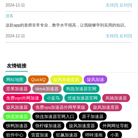
2024-12-11
支持
[0]
反对
[0]
游客
这款app的老师非常专业，教学水平很高，让我能够学到实用的知识。
2024-12-11
支持
[0]
反对
[0]
友情链接
网站地图
QuickQ
旋风加速度器
旋风加速
坚果加速器
tiktok加速器
狗急加速器官网
免费vqn外网加速
小蓝鸟
优途加速器官网
风驰加速器
旋风加速器
免费vps加速器外网苹果版
旋风加速度器
快连加速器
快连加速器官网入口
原子加速器
快鸭加速器
快柠檬加速器
旋风加速度器
外网网址导航
软件中心
雷霆加速
狂飙加速器
哔咔漫画
小美