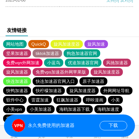
2025-01-06
支持
[0]
反对
[0]
友情链接
网站地图
QuickQ
旋风加速度器
旋风加速
坚果加速器
tiktok加速器
狗急加速器官网
免费vqn外网加速
小蓝鸟
优途加速器官网
风驰加速器
旋风加速器
免费vps加速器外网苹果版
旋风加速度器
快连加速器
快连加速器官网入口
原子加速器
快鸭加速器
快柠檬加速器
旋风加速度器
外网网址导航
软件中心
雷霆加速
狂飙加速器
哔咔漫画
小美
小美vpn
小美加速器
海鸥加速器下载
海鸥加速度
雷霆加速下载
雷霆加速
雷霆加速版ins
永久免费使用的加速器
下载
0.113353s
首页
安卓
苹果
排行
推荐