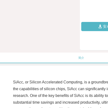
安
简介
SiAcc, or Silicon Accelerated Computing, is a groundbr
the capabilities of silicon chips, SiAcc can significantly
research. One of the key benefits of SiAcc is its ability
substantial time savings and increased productivity, ult