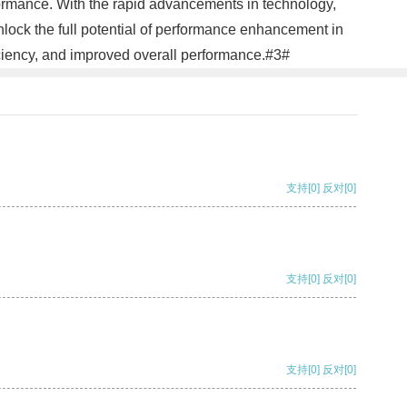
formance. With the rapid advancements in technology,
nlock the full potential of performance enhancement in
iciency, and improved overall performance.#3#
支持
[0]
反对
[0]
支持
[0]
反对
[0]
支持
[0]
反对
[0]