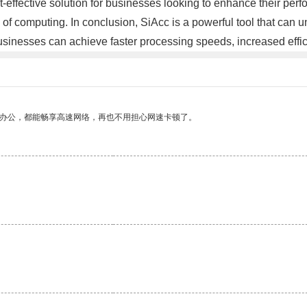
-effective solution for businesses looking to enhance their per
f computing. In conclusion, SiAcc is a powerful tool that can u
 businesses can achieve faster processing speeds, increased eff
作办公，都能畅享高速网络，再也不用担心网速卡顿了。