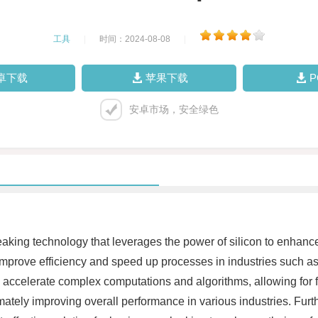
工具
|
时间：2024-08-08
|
卓下载
苹果下载
安卓市场，安全绿色
eaking technology that leverages the power of silicon to enhanc
 improve efficiency and speed up processes in industries such as ar
 to accelerate complex computations and algorithms, allowing for
imately improving overall performance in various industries. Fur