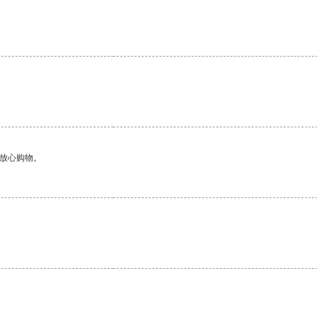
。
够放心购物。