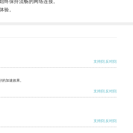
始终保持流畅的网络连接。
体验。
支持
[0]
反对
[0]
好的加速效果。
支持
[0]
反对
[0]
支持
[0]
反对
[0]