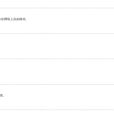
你在网络上自由移动。
情。