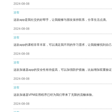
2024-08-08
游客
这款app是我社交的好帮手，让我能够与朋友保持联系，分享生活点滴。
2024-08-08
游客
这款app的课程非常丰富，可以满足我不同的学习需求，让我能够找到自
2024-08-08
游客
这款加速器app的安全性有待提高，可以加强防护措施，比如增加双重验证
2024-08-08
游客
这款加速器VPM应用程序已经为我们带来了无限的流畅体验。
2024-08-08