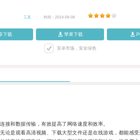
工具
|
时间：2024-08-08
|
卓下载
苹果下载
安卓市场，安全绿色
连接和数据传输，有效提高了网络速度和效率。
论是观看高清视频、下载大型文件还是在线游戏，都能感受