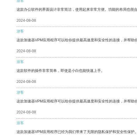
游客
这款办公软件的界面设计非常简洁，使用起来非常方便。功能的布局也很
2024-08-08
游客
这款加速器VPM应用程序可以给你提供最高速度和安全性的连接，并帮助
2024-08-08
游客
这款软件的操作非常简单，即使是小白也能快速上手。
2024-08-08
游客
这款加速器VPM应用程序可以给你提供最高速度和安全性的连接，并帮助
2024-08-08
游客
这款加速器VPM应用程序已经为我们带来了无限的隐私保护和安全性保护