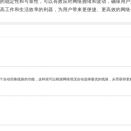
稳定性和可靠性，可以有效应对网络拥堵和波动，确保用户
工作和生活效率的利器，为用户带来更便捷、更高效的网络
一个自动切换线路的功能，这样就可以根据网络情况自动选择最优的线路，从而获得更