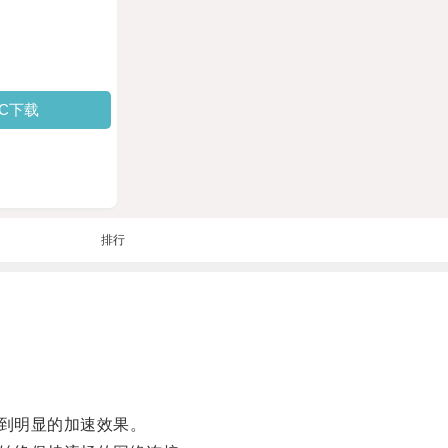
PC下载
排行
到明显的加速效果。