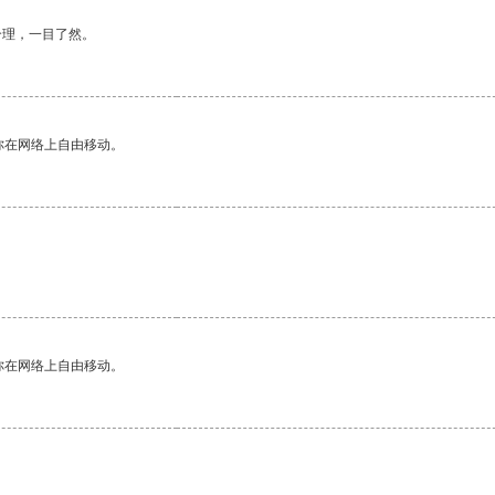
合理，一目了然。
你在网络上自由移动。
你在网络上自由移动。
。