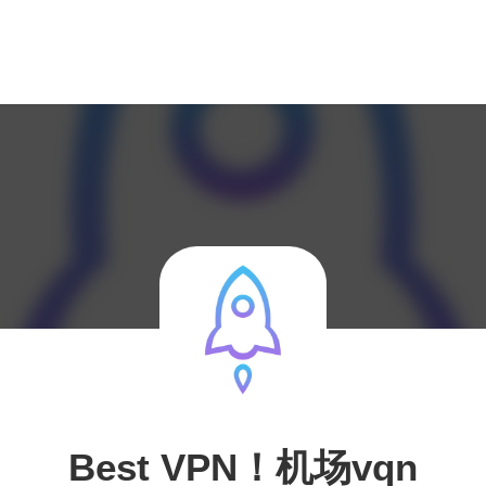
Best VPN！机场vqn