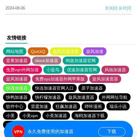
2024-08-06
支持
[0]
反对
[0]
友情链接
网站地图
QuickQ
旋风加速度器
旋风加速
坚果加速器
tiktok加速器
狗急加速器官网
免费vqn外网加速
小蓝鸟
优途加速器官网
风驰加速器
旋风加速器
免费vps加速器外网苹果版
旋风加速度器
快连加速器
快连加速器官网入口
原子加速器
快鸭加速器
快柠檬加速器
旋风加速度器
外网网址导航
软件中心
雷霆加速
狂飙加速器
哔咔漫画
瑞乐小说
小美
小美vpn
小美加速器
海鸥加速器下载
海鸥加速度
雷霆加速下载
雷霆加速
雷霆加速版ins
永久免费使用的加速器
下载